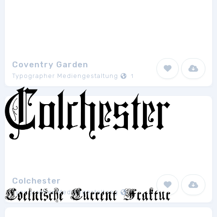
Coventry Garden
Typographer Mediengestaltung
1
Colchester
Typographer Mediengestaltung
1