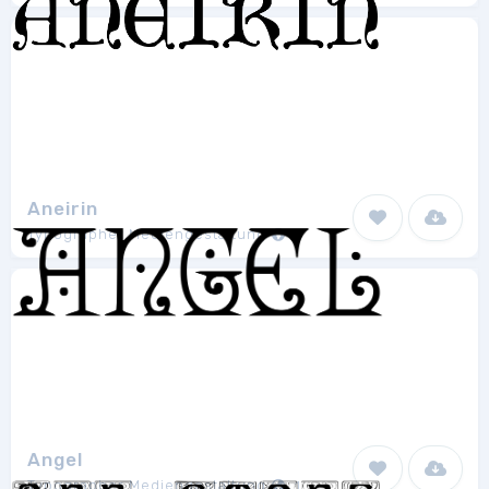
Aneirin
Typographer Mediengestaltung
1
Angel
Typographer Mediengestaltung
1