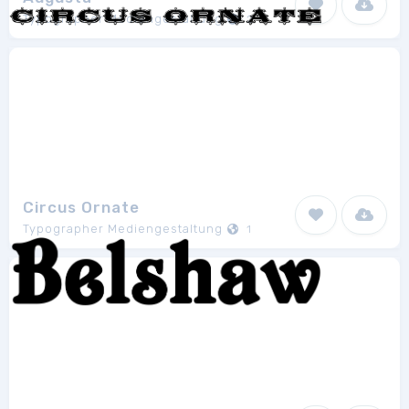
Typographer Mediengestaltung
2
Circus Ornate
Typographer Mediengestaltung
1