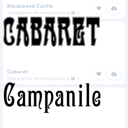
Blackwood Castle
Typographer Mediengestaltung
2
Cabaret
Typographer Mediengestaltung
3