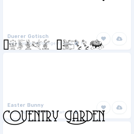
Duerer Gotisch
Typographer Mediengestaltung
1
Easter Bunny
Typographer Mediengestaltung
1