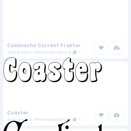
Coelnische Current Fraktur
Typographer Mediengestaltung
1
Coaster
Typographer Mediengestaltung
1