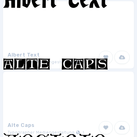
Albert Text
Typographer Mediengestaltung
1
Alte Caps
Typographer Mediengestaltung
1