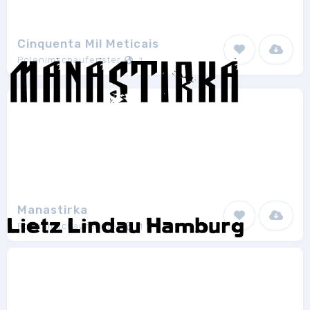
Cinquenta Mil Meticais
Polenimschaufenster
1
Manastirka
Polenimschaufenster
1