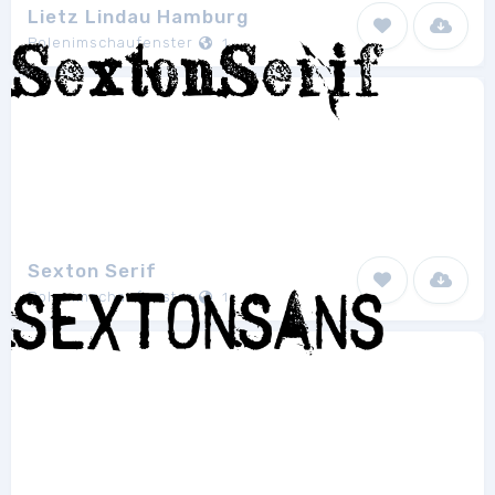
Lietz Lindau Hamburg
Polenimschaufenster
1
Sexton Serif
Polenimschaufenster
1