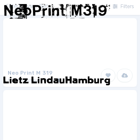
Filters
Neo Print M 319
Polenimschaufenster
1