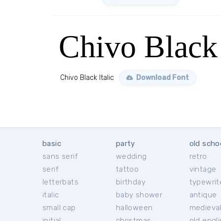
Chivo Black 
Chivo Black Italic
Download Font
basic
party
old scho
sans serif
wedding
retro
serif
tattoo
vintage
letterbats
birthday
typewrit
italic
baby shower
antique
small cap
halloween
medieva
initial
christmas
old engl