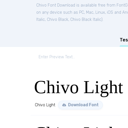
Chivo Font Download is available free from FontG
on any device such as PC, Mac, Linux, iOS and Andr
Italic
,
Chivo Black
,
Chivo Black Italic
).
Tes
Chivo Light
Chivo Light
Download Font