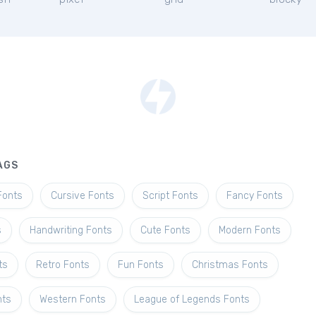
AGS
Fonts
Cursive Fonts
Script Fonts
Fancy Fonts
s
Handwriting Fonts
Cute Fonts
Modern Fonts
ts
Retro Fonts
Fun Fonts
Christmas Fonts
nts
Western Fonts
League of Legends Fonts