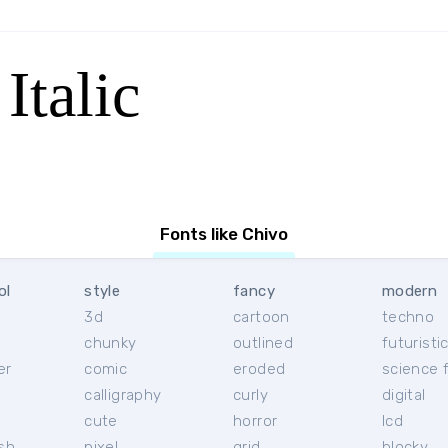
Italic
Fonts like Chivo
ol
style
fancy
modern
3d
cartoon
techno
chunky
outlined
futuristi
er
comic
eroded
science f
calligraphy
curly
digital
l
cute
horror
lcd
ish
pixel
grid
blocky