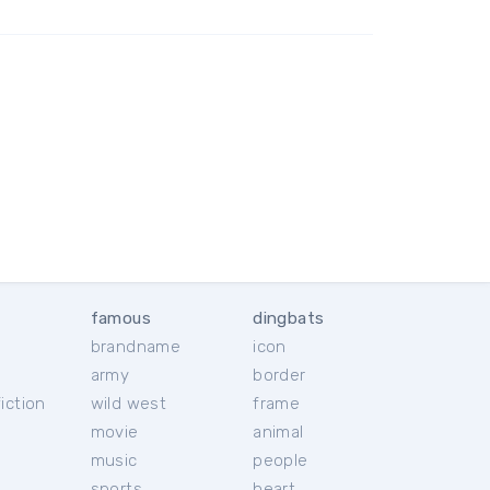
famous
dingbats
brandname
icon
c
army
border
iction
wild west
frame
movie
animal
music
people
sports
heart