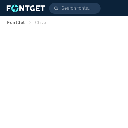
FontGet
Chivo