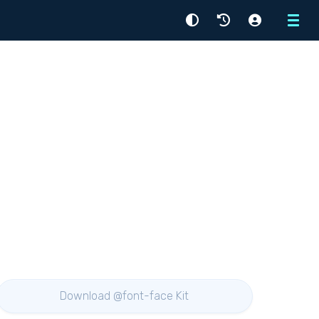
Menu
Download @font-face Kit