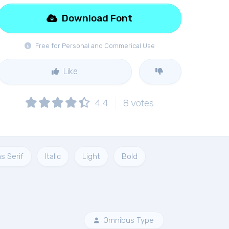
Download Font
Free for Personal and Commerical Use
Like
4.4
8
votes
s Serif
Italic
Light
Bold
Omnibus Type