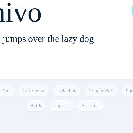
hivo
 jumps over the lazy dog
Arial
Grotesque
Helvetica
Google Web
San
Black
Regular
Headline