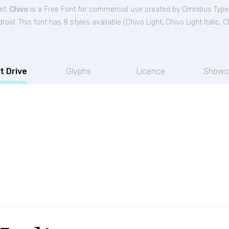
et.
Chivo
is a Free
Font
for
commercial
use created by Omnibus Type
oid. This font has 8 styles available (
Chivo Light
,
Chivo Light Italic
,
C
t Drive
Glyphs
Licence
Showc