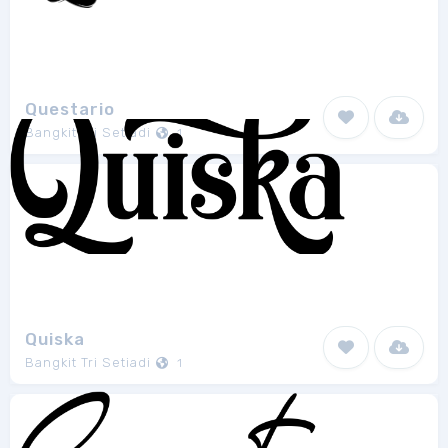
Questario
Bangkit Tri Setiadi
1
Quiska
Bangkit Tri Setiadi
1