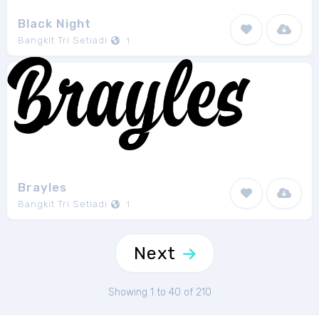
Black Night
Bangkit Tri Setiadi
1
Brayles
Bangkit Tri Setiadi
1
Next
Showing 1 to 40 of 210