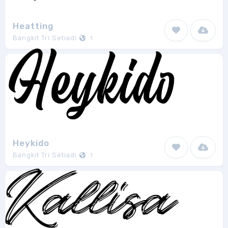
Heatting
Bangkit Tri Setiadi
1
Heykido
Bangkit Tri Setiadi
1