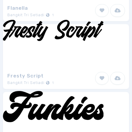
Flanella
Bangkit Tri Setiadi
1
Fresty Script
Bangkit Tri Setiadi
1