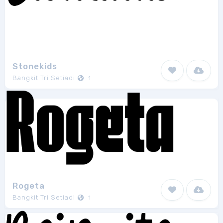
Stonekids
Bangkit Tri Setiadi
1
Rogeta
Bangkit Tri Setiadi
1