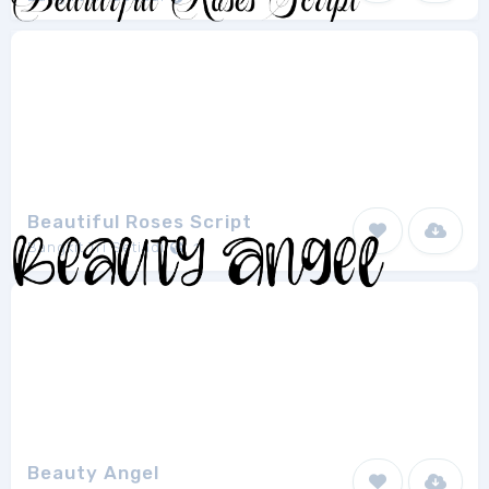
Beautiful Roses Script
Bangkit Tri Setiadi
1
Beauty Angel