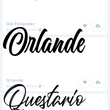
Old Finlander
Bangkit Tri Setiadi
1
Orlande
Bangkit Tri Setiadi
1