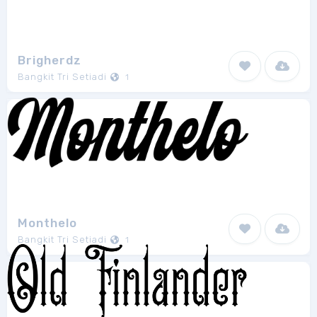
Brigherdz
Bangkit Tri Setiadi
1
Monthelo
Bangkit Tri Setiadi
1