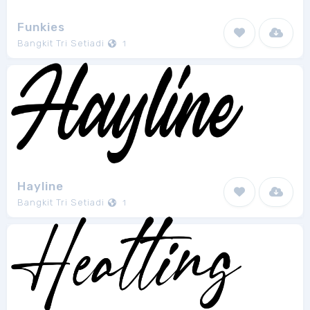
Funkies
Bangkit Tri Setiadi
1
Hayline
Bangkit Tri Setiadi
1