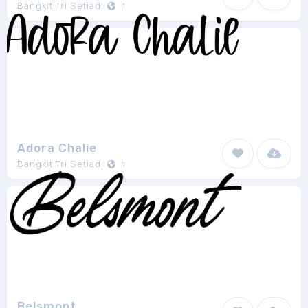
Bangkit Tri Setiadi
1
Adora Chalie
Bangkit Tri Setiadi
1
Belsmont