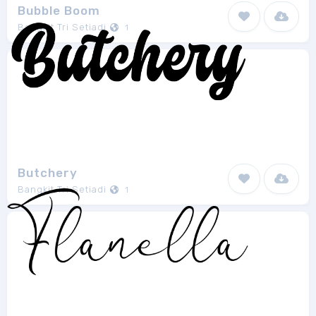
Bubble Boom
Bangkit Tri Setiadi
1
Butchery
Bangkit Tri Setiadi
1