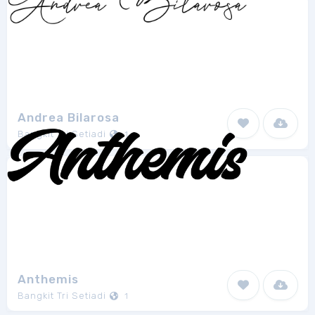
Andrea Bilarosa
Bangkit Tri Setiadi
1
Anthemis
Bangkit Tri Setiadi
1